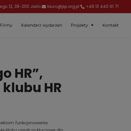
iego 12, 38-200 Jasło
biuro@jsp.org.pl
+48 13 440 61 71
Firmy
Kalendarz wydarzeń
Projekty
Kontakt
o HR”,
o klubu HR
aspektom funkcjonowania
e Klubu uznali za kluczowe dla