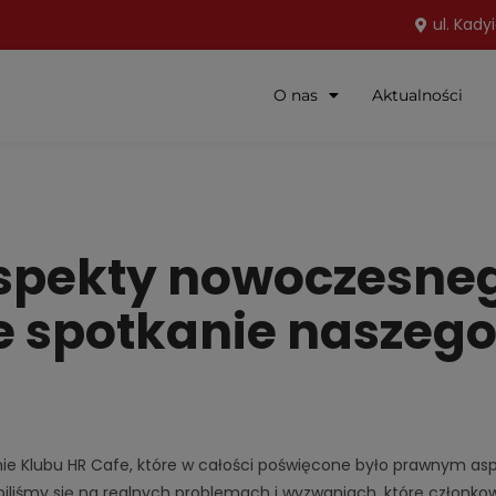
ul. Kady
O nas
Aktualności
spekty nowoczesneg
cie spotkanie naszeg
anie Klubu HR Cafe, które w całości poświęcone było prawnym 
iśmy się na realnych problemach i wyzwaniach, które członkowi