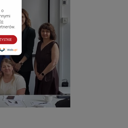
e o
innymi
le
artnerów.
ZYSTKIE