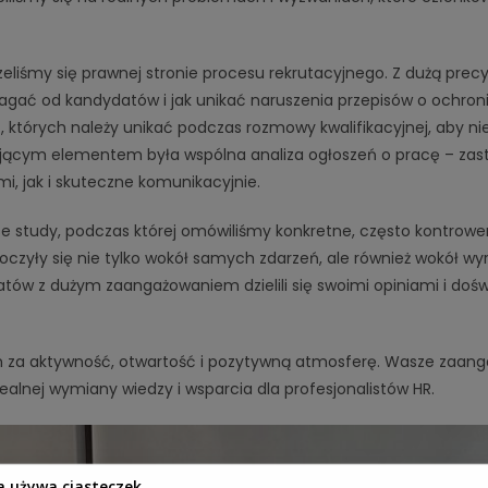
rzeliśmy się prawnej stronie procesu rekrutacyjnego. Z dużą prec
ać od kandydatów i jak unikać naruszenia przepisów o ochro
, których należy unikać podczas rozmowy kwalifikacyjnej, aby nie
ującym elementem była wspólna analiza ogłoszeń o pracę – zast
i, jak i skuteczne komunikacyjnie.
se study, podczas której omówiliśmy konkretne, często kontrowers
czyły się nie tylko wokół samych zdarzeń, ale również wokół w
atów z dużym zaangażowaniem dzielili się swoimi opiniami i doś
 za aktywność, otwartość i pozytywną atmosferę. Wasze zaanga
 realnej wymiany wiedzy i wsparcia dla profesjonalistów HR.
a używa ciasteczek