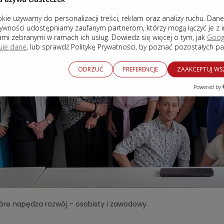
kie używamy do personalizacji treści, reklam oraz analizy ruchu. Dan
tywności udostępniamy zaufanym partnerom, którzy mogą łączyć je z 
ami zebranymi w ramach ich usług. Dowiedz się więcej o tym, jak
Goog
uje dane
, lub sprawdź Politykę Prywatności, by poznać pozostałych p
ODRZUĆ
PREFERENCJE
ZAAKCEPTUJ WS
Powered by
óre napędza rozwój – osobisty i zawodowy.