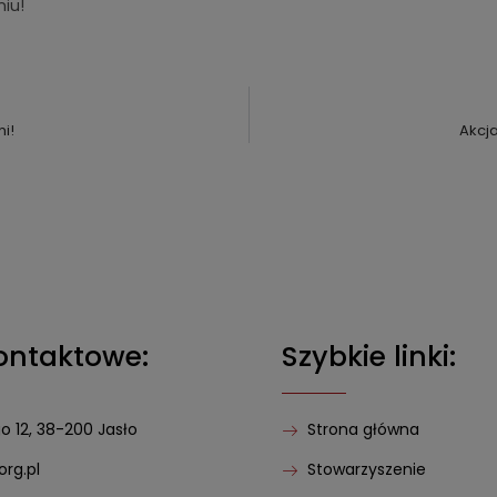
iu!
i!
Akcja
ontaktowe:
Szybkie linki:
go 12, 38-200 Jasło
Strona główna
org.pl
Stowarzyszenie