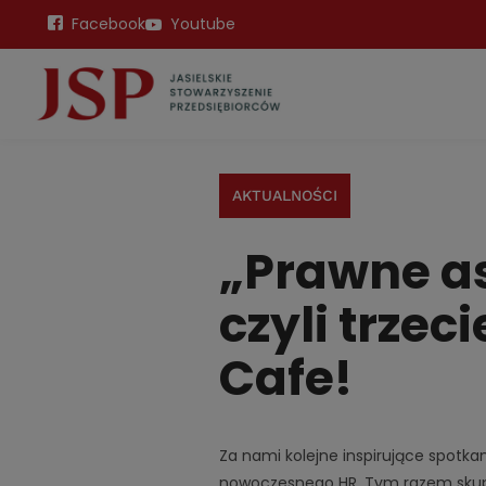
Facebook
Youtube
AKTUALNOŚCI
„Prawne a
czyli trze
Cafe!
Za nami kolejne inspirujące spotk
nowoczesnego HR. Tym razem skupil