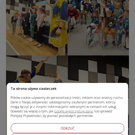
Ta strona używa ciasteczek
Plików cookie używamy do personalizacji treści, reklam oraz analizy ruchu.
Dane o Twojej aktywności udostępniamy zaufanym partnerom, którzy
mogą łączyć je z innymi informacjami zebranymi w ramach ich usług.
Dowiedz się więcej o tym, jak
Google wykorzystuje dane
, lub sprawdź
Politykę Prywatności, by poznać pozostałych partnerów.
ODRZUĆ