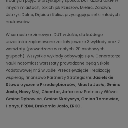
trudnych pojęć w przystępny sposób. DUT działa także w
innych miastach, takich jak Rzeszów, Mielec, Zarszyn,
Ustrzyki Dolne, Dębica i Kalisz, przyciągając setki młodych
naukowców.
W semestrze zimowym DUT w Jaśle, dla każdego
uczestnika zaplanowane zostały jeszcze 3 wykłady oraz 2
warsztaty (prowadzone w małych, 20 osobowych
grupach). Wszystkie wykłady odbywają się w Generatorze
Nauki natomiast warsztaty prowadzone będą Szkole
Podstawowej nr 2 w Jaśle. Przedsięwzięcie i realizację
wspierają finansowo Partnerzy Strategiczni:
Jasielskie
Stowarzyszenie Przedsiębiorców, Miasto Jasło, Gmina
Jasło, Nowy Styl, Chemfor, Jafar
oraz Partnerzy Główni:
Gmina Dębowiec, Gmina Skołyszyn, Gmina Tarnowiec,
Habys, PRDM, Drukarnia Jasło, ERKO.