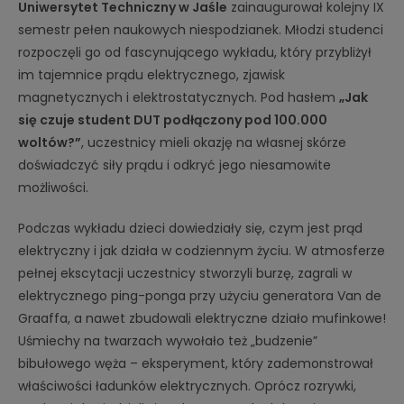
Uniwersytet Techniczny w Jaśle
zainaugurował kolejny IX
semestr pełen naukowych niespodzianek. Młodzi studenci
rozpoczęli go od fascynującego wykładu, który przybliżył
im tajemnice prądu elektrycznego, zjawisk
magnetycznych i elektrostatycznych. Pod hasłem
„Jak
się czuje student DUT podłączony pod 100.000
woltów?”
, uczestnicy mieli okazję na własnej skórze
doświadczyć siły prądu i odkryć jego niesamowite
możliwości.
Podczas wykładu dzieci dowiedziały się, czym jest prąd
elektryczny i jak działa w codziennym życiu. W atmosferze
pełnej ekscytacji uczestnicy stworzyli burzę, zagrali w
elektrycznego ping-ponga przy użyciu generatora Van de
Graaffa, a nawet zbudowali elektryczne działo mufinkowe!
Uśmiechy na twarzach wywołało też „budzenie”
bibułowego węża – eksperyment, który zademonstrował
właściwości ładunków elektrycznych. Oprócz rozrywki,