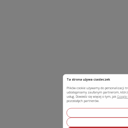
Ta strona używa ciasteczek
Plików cookie używamy do personalizacji tr
udostępniamy zaufanym partnerom, którzy
usług. Dowiedz się więcej o tym, jak
Google 
pozostałych partnerów.