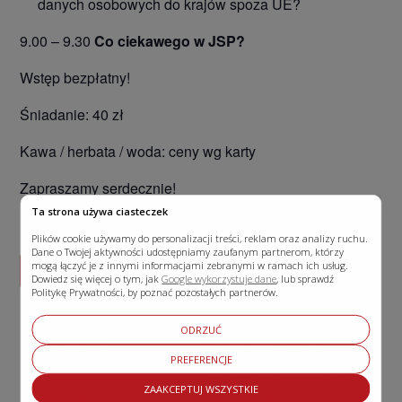
danych osobowych do krajów spoza UE?
9.00 – 9.30
Co ciekawego w JSP?
Wstęp bezpłatny!
Śniadanie: 40 zł
Kawa / herbata / woda: ceny wg karty
Zapraszamy serdecznie!
Ta strona używa ciasteczek
Plików cookie używamy do personalizacji treści, reklam oraz analizy ruchu.
Dane o Twojej aktywności udostępniamy zaufanym partnerom, którzy
mogą łączyć je z innymi informacjami zebranymi w ramach ich usług.
Dodaj do kalendarza
Dowiedz się więcej o tym, jak
Google wykorzystuje dane
, lub sprawdź
Politykę Prywatności, by poznać pozostałych partnerów.
ODRZUĆ
SZCZEGÓŁY
ORGANIZATORZY
PREFERENCJE
Data:
Jasielskie Stowarzyszenie
ZAAKCEPTUJ WSZYSTKIE
Przedsiębiorców
19 września, 2024