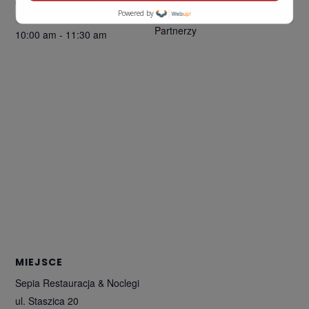
KPP Kancelaria Pabian i
Powered by
Czas:
Partnerzy
10:00 am - 11:30 am
MIEJSCE
Sepia Restauracja & Noclegi
ul. Staszica 20