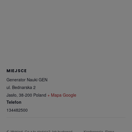
MIEJSCE
Generator Nauki GEN
ul. Bednarska 2
Jasło
,
38-200
Poland
+ Mapa Google
Telefon
134482500
Konferencja „Firma
Wykład „Co z tą złością? Jak budować